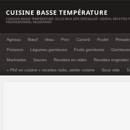
CUISINE BASSE TEMPÉRATURE
CUISSON BASSE TEMPÉRATURE: ICI LE SEUL SITE SPÉCIALISÉ. VIDÉOS, RECETTES
PROFESSIONNEL PASSIONNÉ!
Agneau
Bœuf
Veau
Porc
Canard
Poulet
Pintade
Poissons
Légumes garnitures
Fruits garnitures
Garniture
Marinades
Sauces
Recettes en vidéo
Recettes originales
« Phil’ en cuisine » recettes radio, atelier cuisine
Sous vide
T