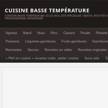
CUISINE BASSE TEMPÉRATURE
CUISSON BASSE TEMPÉRATURE: ICI LE SEUL SITE SPÉCIALISÉ. VIDÉOS, RECETTES
PROFESSIONNEL PASSIONNÉ!
Agneau
Bœuf
Veau
Porc
Canard
Poulet
Pintade
Poissons
Légumes garnitures
Fruits garnitures
Garniture
Marinades
Sauces
Recettes en vidéo
Recettes originales
« Phil’ en cuisine » recettes radio, atelier cuisine
Sous vide
T