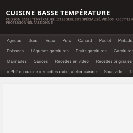
CUISINE BASSE TEMPÉRATURE
CUISSON BASSE TEMPÉRATURE: ICI LE SEUL SITE SPÉCIALISÉ. VIDÉOS, RECETTES
PROFESSIONNEL PASSIONNÉ!
Agneau
Bœuf
Veau
Porc
Canard
Poulet
Pintade
Poissons
Légumes garnitures
Fruits garnitures
Garniture
Marinades
Sauces
Recettes en vidéo
Recettes originales
« Phil’ en cuisine » recettes radio, atelier cuisine
Sous vide
T