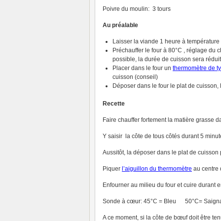
Poivre du moulin: 3 tours
Au préalable
Laisser la viande 1 heure à températur
Préchauffer le four à 80°C , réglage du 
possible, la durée de cuisson sera rédui
Placer dans le four un
thermomètre de t
cuisson (conseil)
Déposer dans le four le plat de cuisson, l
Recette
Faire chauffer fortement la matière grasse 
Y saisir la côte de tous côtés durant 5 minut
Aussitôt, la déposer dans le plat de cuisson
Piquer
l’aiguillon du thermomètre
au centre d
Enfourner au milieu du four et cuire durant e
Sonde à cœur: 45°C = Bleu 50°C= Saign
A ce moment, si la côte de bœuf doit être te