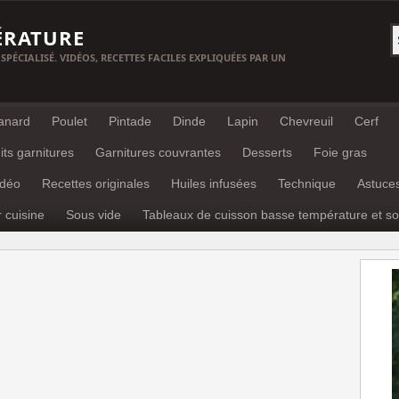
ÉRATURE
 SPÉCIALISÉ. VIDÉOS, RECETTES FACILES EXPLIQUÉES PAR UN
anard
Poulet
Pintade
Dinde
Lapin
Chevreuil
Cerf
its garnitures
Garnitures couvrantes
Desserts
Foie gras
idéo
Recettes originales
Huiles infusées
Technique
Astuce
r cuisine
Sous vide
Tableaux de cuisson basse température et so