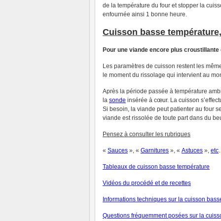
de la température du four et stopper la cuiss
enfournée ainsi 1 bonne heure.
Cuisson basse température
Pour une viande encore plus croustillante
Les paramètres de cuisson restent les mêmes 
le moment du rissolage qui intervient au mo
Après la période passée à température ambi
la
sonde
insérée à cœur. La cuisson s’effec
Si besoin, la viande peut patienter au four 
viande est rissolée de toute part dans du beu
Pensez à consulter les rubriques
«
Sauces
», «
Garnitures
», «
Astuces
»,
et
c
Tableaux de cuisson basse température
V
idéos du procédé et de recettes
Informations techniques sur la cuisson bas
Questions fréquemment posées sur la cuiss