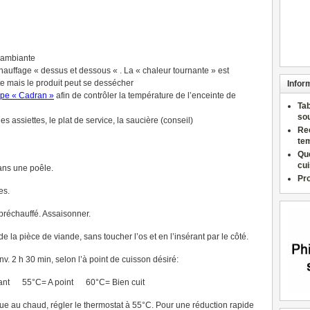
e ambiante
chauffage « dessus et dessous « . La « chaleur tournante » est
te mais le produit peut se dessécher
Infor
ype « Cadran »
afin de contrôler la température de l’enceinte de
Ta
so
es assiettes, le plat de service, la saucière (conseil)
Re
te
Qu
cu
dans une poêle.
Pr
es.
 préchauffé. Assaisonner.
e la pièce de viande, sans toucher l’os et en l’insérant par le côté.
nv. 2 h 30 min, selon l’à point de cuisson désiré:
ant 55°C= A point 60°C= Bien cuit
nue au chaud, régler le thermostat à 55°C. Pour une réduction rapide