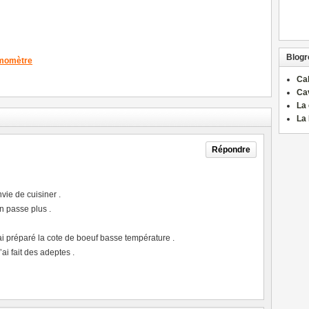
Blogro
rmomètre
Ca
Ca
La 
La 
Répondre
vie de cuisiner .
n passe plus .
 ai préparé la cote de boeuf basse température .
ai fait des adeptes .