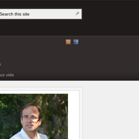
s
us vide