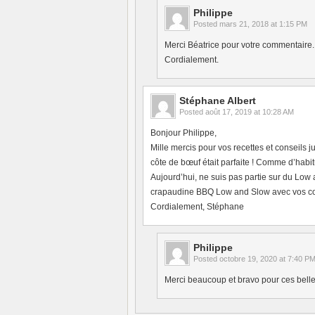
Philippe
Posted
mars 21, 2018 at 1:15 PM
Merci Béatrice pour votre commentaire.
Cordialement.
Stéphane Albert
Posted
août 17, 2019 at 10:28 AM
Bonjour Philippe,
Mille mercis pour vos recettes et conseils 
côte de bœuf était parfaite ! Comme d’hab
Aujourd’hui, ne suis pas partie sur du Low
crapaudine BBQ Low and Slow avec vos cons
Cordialement, Stéphane
Philippe
Posted
octobre 19, 2020 at 7:40 P
Merci beaucoup et bravo pour ces belles