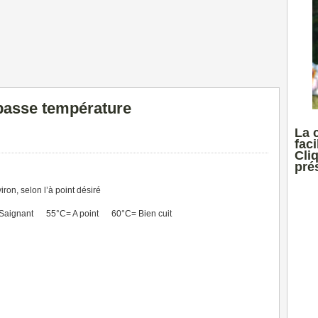
basse température
La 
faci
Cli
prés
ron, selon l’à point désiré
 Saignant 55°C= A point 60°C= Bien cuit