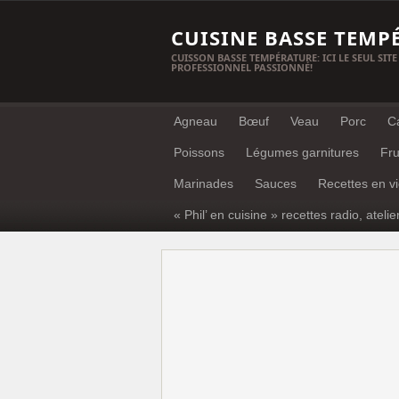
CUISINE BASSE TEMP
CUISSON BASSE TEMPÉRATURE: ICI LE SEUL SITE
PROFESSIONNEL PASSIONNÉ!
Agneau
Bœuf
Veau
Porc
C
Poissons
Légumes garnitures
Fru
Marinades
Sauces
Recettes en v
« Phil’ en cuisine » recettes radio, atelie