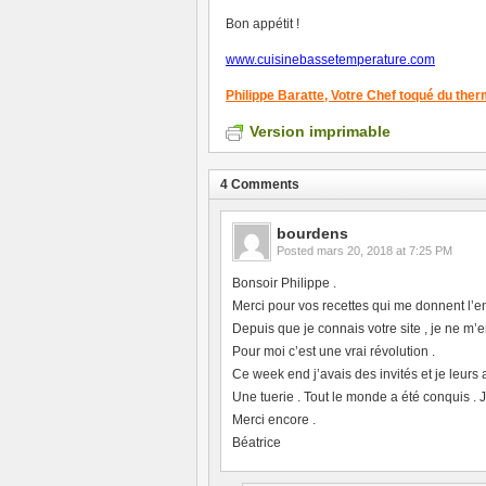
Bon appétit !
www.cuisinebassetemperature.com
Philippe Baratte,
Votre Chef toqué du the
Version imprimable
4 Comments
bourdens
Posted
mars 20, 2018 at 7:25 PM
Bonsoir Philippe .
Merci pour vos recettes qui me donnent l’en
Depuis que je connais votre site , je ne m’e
Pour moi c’est une vrai révolution .
Ce week end j’avais des invités et je leurs
Une tuerie . Tout le monde a été conquis . J’
Merci encore .
Béatrice