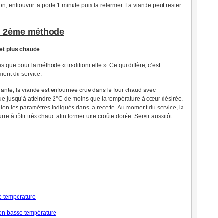
on, entrouvrir la porte 1 minute puis la refermer. La viande peut rester
, 2ème méthode
 et plus chaude
que pour la méthode « traditionnelle ». Ce qui diffère, c’est
ment du service.
ante, la viande est enfournée crue dans le four chaud avec
tue jusqu’à atteindre 2°C de moins que la température à cœur désirée.
selon les paramètres indiqués dans la recette. Au moment du service, la
rre à rôtir très chaud afin former une croûte dorée. Servir aussitôt.
…
se température
on basse température