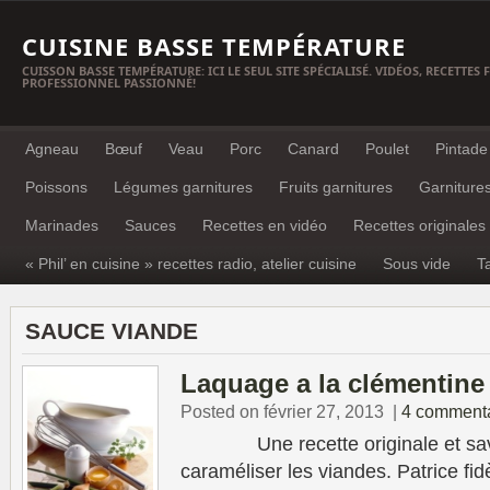
CUISINE BASSE TEMPÉRATURE
CUISSON BASSE TEMPÉRATURE: ICI LE SEUL SITE SPÉCIALISÉ. VIDÉOS, RECETTES
PROFESSIONNEL PASSIONNÉ!
Agneau
Bœuf
Veau
Porc
Canard
Poulet
Pintade
Poissons
Légumes garnitures
Fruits garnitures
Garniture
Marinades
Sauces
Recettes en vidéo
Recettes originales
« Phil’ en cuisine » recettes radio, atelier cuisine
Sous vide
T
SAUCE VIANDE
Laquage a la clémentine
Posted on février 27, 2013
|
4 commenta
Une recette originale et savou
caraméliser les viandes. Patrice fid