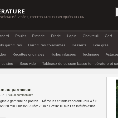
ÉRATURE
 SPÉCIALISÉ. VIDÉOS, RECETTES FACILES EXPLIQUÉES PAR UN
anard
Poulet
Pintade
Dinde
Lapin
Chevreuil
Cerf
its garnitures
Garnitures couvrantes
Desserts
Foie gras
idéo
Recettes originales
Huiles infusées
Technique
Astuce
r cuisine
Sous vide
Tableaux de cuisson basse température et so
iron au parmesan
2014
|
Aucun commentaire
iginale garniture de potiron… Même les enfants l’adorent! Pour 4 à 6
on: 20 min Cuisson Purée: 25 min Gratin: 10 min Les intérêts d’une