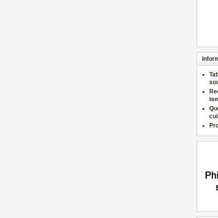
Infor
Ta
so
Re
te
Qu
cu
Pr