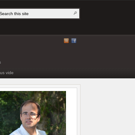
s
us vide