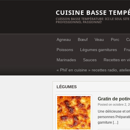
CUISINE BASSE TEMP
CUISSON BASSE TEMPÉRATURE: ICI LE SEUL SITE
PROFESSIONNEL PASSIONNÉ!
Agneau
Bœuf
Veau
Porc
C
Poissons
Légumes garnitures
Fru
Marinades
Sauces
Recettes en v
« Phil’ en cuisine » recettes radio, atelie
LÉGUMES
Gratin de pot
Posted on octobre 2, 
Une délicieuse et or
personnes Préparati
garniture […]