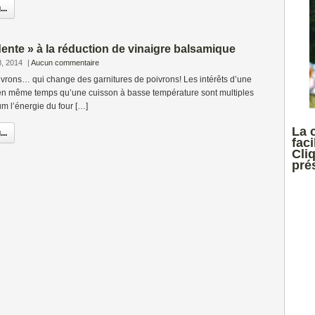
..
dente » à la réduction de vinaigre balsamique
8, 2014
|
Aucun commentaire
ivrons… qui change des garnitures de poivrons! Les intérêts d’une
r en même temps qu’une cuisson à basse température sont multiples
m l’énergie du four […]
La 
..
faci
Cli
prés