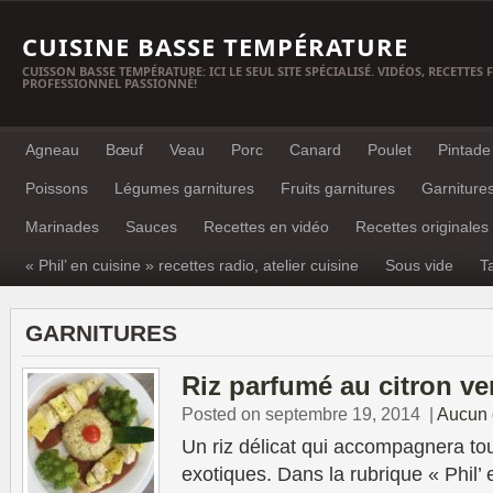
CUISINE BASSE TEMPÉRATURE
CUISSON BASSE TEMPÉRATURE: ICI LE SEUL SITE SPÉCIALISÉ. VIDÉOS, RECETTES
PROFESSIONNEL PASSIONNÉ!
Agneau
Bœuf
Veau
Porc
Canard
Poulet
Pintade
Poissons
Légumes garnitures
Fruits garnitures
Garniture
Marinades
Sauces
Recettes en vidéo
Recettes originales
« Phil’ en cuisine » recettes radio, atelier cuisine
Sous vide
T
GARNITURES
Riz parfumé au citron ve
Posted on septembre 19, 2014
|
Aucun 
Un riz délicat qui accompagnera tou
exotiques. Dans la rubrique « Phil’ e