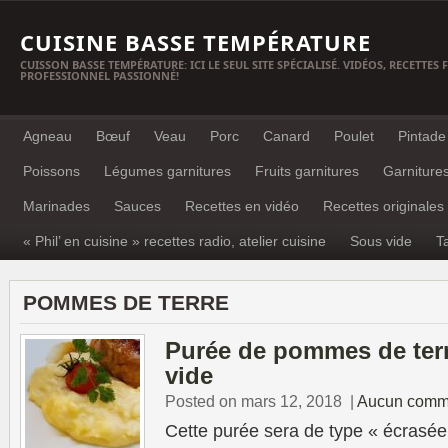
CUISINE BASSE TEMPÉRATURE
CUISSON BASSE TEMPÉRATURE: ICI LE SEUL SITE SPÉCIALISÉ. VIDÉOS, RECETTES
PROFESSIONNEL PASSIONNÉ!
Agneau
Bœuf
Veau
Porc
Canard
Poulet
Pintade
Poissons
Légumes garnitures
Fruits garnitures
Garniture
Marinades
Sauces
Recettes en vidéo
Recettes originales
« Phil’ en cuisine » recettes radio, atelier cuisine
Sous vide
T
POMMES DE TERRE
Purée de pommes de ter
vide
Posted on mars 12, 2018
|
Aucun comm
Cette purée sera de type « écrasée 