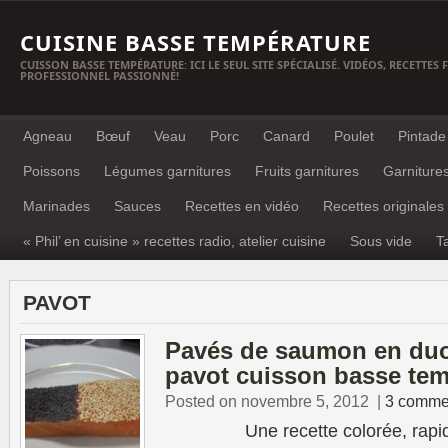
CUISINE BASSE TEMPÉRATURE
CUISSON BASSE TEMPÉRATURE: ICI LE SEUL SITE SPÉCIALISÉ. VIDÉOS, RECETTES
PROFESSIONNEL PASSIONNÉ!
Agneau
Bœuf
Veau
Porc
Canard
Poulet
Pintade
Poissons
Légumes garnitures
Fruits garnitures
Garniture
Marinades
Sauces
Recettes en vidéo
Recettes originales
« Phil’ en cuisine » recettes radio, atelier cuisine
Sous vide
T
PAVOT
Pavés de saumon en duo
pavot cuisson basse tem
Posted on novembre 5, 2012
|
3 comme
Une recette colorée, rapide et