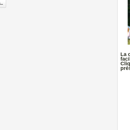
..
La 
faci
Cli
prés