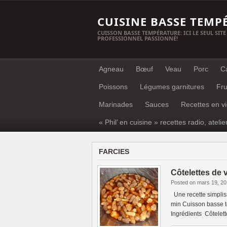
CUISINE BASSE TEMP
CUISSON BASSE TEMPÉRATURE: ICI LE SEUL SITE
PROFESSIONNEL PASSIONNÉ!
Agneau
Bœuf
Veau
Porc
C
Poissons
Légumes garnitures
Fru
Marinades
Sauces
Recettes en v
« Phil’ en cuisine » recettes radio, atelie
FARCIES
Côtelettes de 
Posted on mars 19, 2
Une recette simplis
min Cuisson basse t
Ingrédients Côtelet