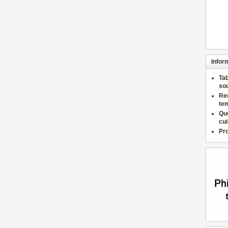
Infor
Ta
so
Re
te
Qu
cu
Pr