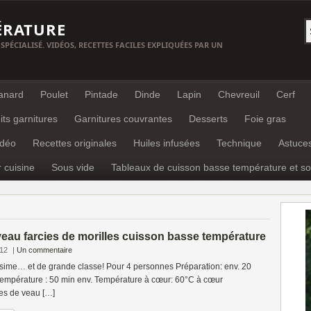
ÉRATURE
 SPÉCIALISÉ. VIDÉOS, RECETTES FACILES EXPLIQUÉES PAR UN
anard
Poulet
Pintade
Dinde
Lapin
Chevreuil
Cerf
its garnitures
Garnitures couvrantes
Desserts
Foie gras
idéo
Recettes originales
Huiles infusées
Technique
Astuce
r cuisine
Sous vide
Tableaux de cuisson basse température et so
veau farcies de morilles cuisson basse température
012
|
Un commentaire
sime… et de grande classe! Pour 4 personnes Préparation: env. 20
empérature : 50 min env. Température à cœur: 60°C à cœur
tes de veau […]