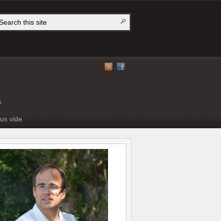
s
us vide