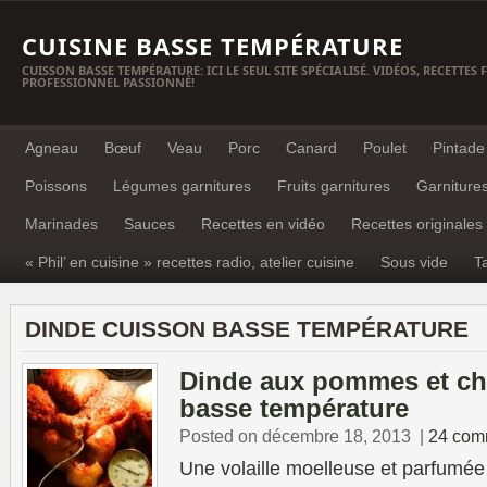
CUISINE BASSE TEMPÉRATURE
CUISSON BASSE TEMPÉRATURE: ICI LE SEUL SITE SPÉCIALISÉ. VIDÉOS, RECETTES
PROFESSIONNEL PASSIONNÉ!
Agneau
Bœuf
Veau
Porc
Canard
Poulet
Pintade
Poissons
Légumes garnitures
Fruits garnitures
Garniture
Marinades
Sauces
Recettes en vidéo
Recettes originales
« Phil’ en cuisine » recettes radio, atelier cuisine
Sous vide
T
DINDE CUISSON BASSE TEMPÉRATURE
Dinde aux pommes et ch
basse température
Posted on décembre 18, 2013
|
24 com
Une volaille moelleuse et parfumée