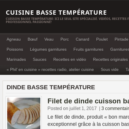
CUISINE BASSE TEMPÉRATURE
CUISSON BASSE TEMPÉRATURE: ICI LE SEUL SITE SPÉCIALISÉ. VIDÉOS, RECETTES
PROFESSIONNEL PASSIONNÉ!
Agneau
Bœuf
Veau
Porc
Canard
Poulet
Pintade
Poissons
Légumes garnitures
Fruits garnitures
Garniture
Marinades
Sauces
Recettes en vidéo
Recettes originales
« Phil’ en cuisine » recettes radio, atelier cuisine
Sous vide
T
DINDE BASSE TEMPÉRATURE
Filet de dinde cuisson 
Posted on juillet 1, 2017
|
3 commentai
Le filet de dinde, produit « bon mar
exceptionnel grâce à la cuisson ba