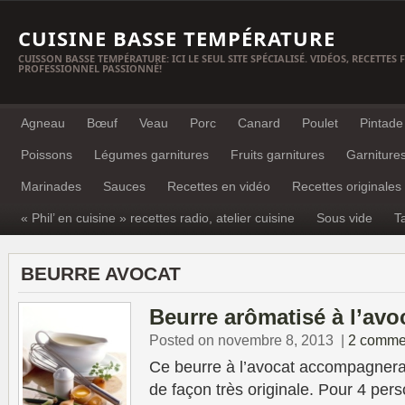
CUISINE BASSE TEMPÉRATURE
CUISSON BASSE TEMPÉRATURE: ICI LE SEUL SITE SPÉCIALISÉ. VIDÉOS, RECETTES
PROFESSIONNEL PASSIONNÉ!
Agneau
Bœuf
Veau
Porc
Canard
Poulet
Pintade
Poissons
Légumes garnitures
Fruits garnitures
Garniture
Marinades
Sauces
Recettes en vidéo
Recettes originales
« Phil’ en cuisine » recettes radio, atelier cuisine
Sous vide
T
BEURRE AVOCAT
Beurre arômatisé à l’avo
Posted on novembre 8, 2013
|
2 comme
Ce beurre à l’avocat accompagnera
de façon très originale. Pour 4 per