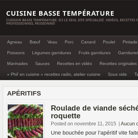
CUISINE BASSE TEMPÉRATURE
CUISSON BASSE TEMPÉRATURE: ICI LE SEUL SITE SPÉCIALISÉ. VIDÉOS, RECETTES
PROFESSIONNEL PASSIONNÉ!
Agneau
Bœuf
Veau
Porc
Canard
Poulet
Pintade
Poissons
Légumes garnitures
Fruits garnitures
Garniture
Marinades
Sauces
Recettes en vidéo
Recettes originales
« Phil’ en cuisine » recettes radio, atelier cuisine
Sous vide
T
APÉRITIFS
Roulade de viande séché
roquette
Posted on novembre 11, 2015
|
Aucun 
Une bouchée pour l’apéritif vite fai