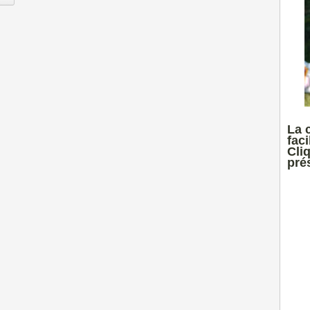
La 
faci
Cli
prés