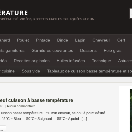
ÉRATURE
 SPÉCIALISÉ. VIDÉOS, RECETTES FACILES EXPLIQUÉES PAR UN
anard
Poulet
Pintade
Dinde
Lapin
Chevreuil
Cerf
its garnitures
Garnitures couvrantes
Desserts
Foie gras
idéo
Recettes originales
Huiles infusées
Technique
Astuce
r cuisine
Sous vide
Tableaux de cuisson basse température et so
euf cuisson à basse température
018
|
Aucun commentaire
isson basse température : 50 min environ, selon l’à point désiré
r: 45°C = Bleu 50°C= Saignant 55°C= A point […]
..