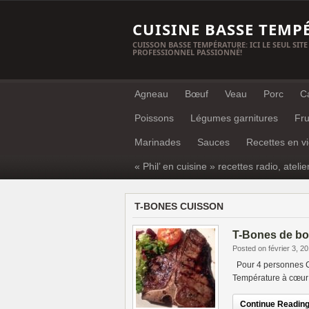
CUISINE BASSE TEMP
CUISSON BASSE TEMPÉRATURE: ICI LE SEUL SITE
PROFESSIONNEL PASSIONNÉ!
Agneau
Bœuf
Veau
Porc
C
Poissons
Légumes garnitures
Fru
Marinades
Sauces
Recettes en v
« Phil’ en cuisine » recettes radio, atelie
T-BONES CUISSON
T-Bones de bo
Posted on février 3, 2
Pour 4 personnes Cu
Température à cœu
Continue Reading.