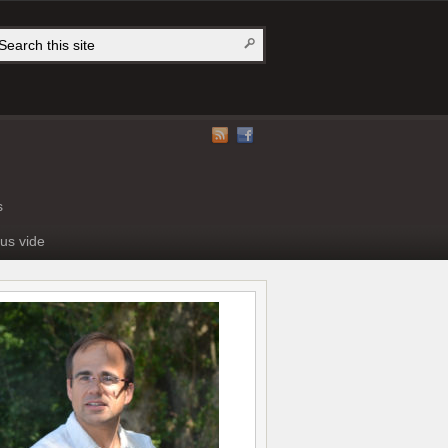
s
us vide