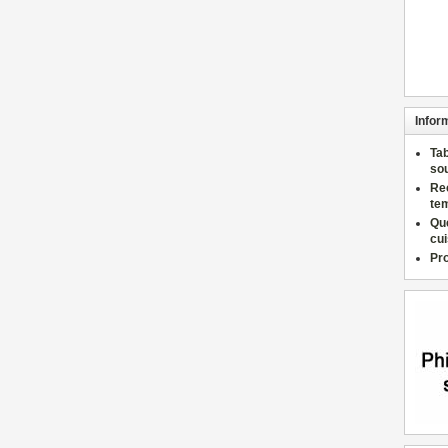
Infor
Ta
so
Re
te
Qu
cu
Pr