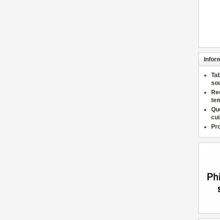
Infor
Ta
so
Re
te
Qu
cu
Pr