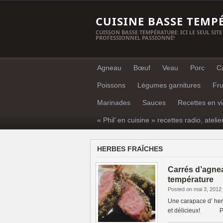
CUISINE BASSE TEMP
CUISSON BASSE TEMPÉRATURE: ICI LE SEUL SITE
PROFESSIONNEL PASSIONNÉ!
Agneau
Bœuf
Veau
Porc
C
Poissons
Légumes garnitures
Fru
Marinades
Sauces
Recettes en v
« Phil’ en cuisine » recettes radio, atelie
HERBES FRAÎCHES
Carrés d’agnea
température
Posted on mai 3, 2012
Une carapace d’ her
et délicieux! Pour