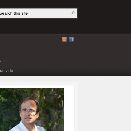
s
us vide