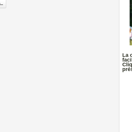
..
La 
faci
Cli
prés