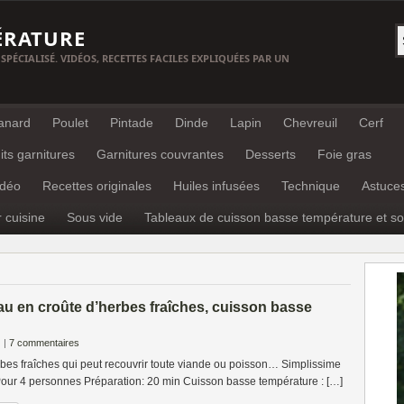
ÉRATURE
 SPÉCIALISÉ. VIDÉOS, RECETTES FACILES EXPLIQUÉES PAR UN
anard
Poulet
Pintade
Dinde
Lapin
Chevreuil
Cerf
its garnitures
Garnitures couvrantes
Desserts
Foie gras
idéo
Recettes originales
Huiles infusées
Technique
Astuce
r cuisine
Sous vide
Tableaux de cuisson basse température et so
u en croûte d’herbes fraîches, cuisson basse
|
7 commentaires
bes fraîches qui peut recouvrir toute viande ou poisson… Simplissime
 4 personnes Préparation: 20 min Cuisson basse température : […]