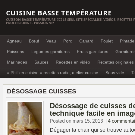
CUISINE BASSE TEMPÉRATURE
CUISSON BASSE TEMPÉRATURE: ICI LE SEUL SITE SPÉCIALISÉ. VIDÉOS, RECETTES
PROFESSIONNEL PASSIONNÉ!
Agneau
Bœuf
Veau
Porc
Canard
Poulet
Pintade
Poissons
Légumes garnitures
Fruits garnitures
Garniture
Marinades
Sauces
Recettes en vidéo
Recettes originales
« Phil’ en cuisine » recettes radio, atelier cuisine
Sous vide
T
DÉSOSSAGE CUISSES
Désossage de cuisses de 
technique facile en imag
Posted on mars 15, 2013
|
4 commentai
Dégager la chair qui se trouve autou