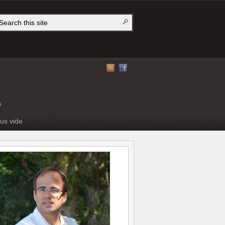
s
us vide