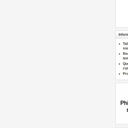
Infor
Ta
so
Re
te
Qu
cu
Pr