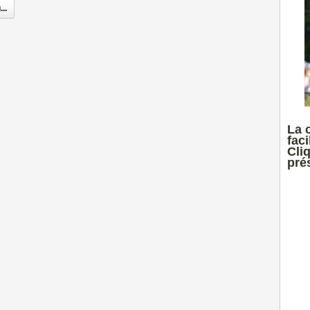
..
La 
faci
Cli
prés