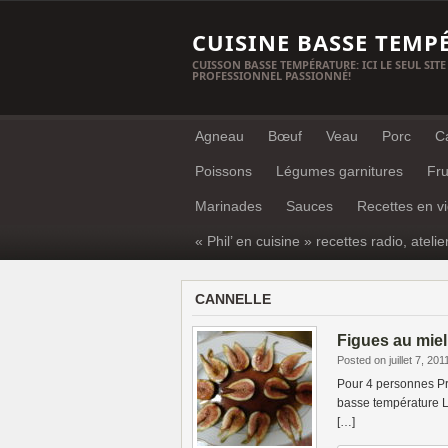
CUISINE BASSE TEMP
CUISSON BASSE TEMPÉRATURE: ICI LE SEUL SITE
PROFESSIONNEL PASSIONNÉ!
Agneau
Bœuf
Veau
Porc
C
Poissons
Légumes garnitures
Fru
Marinades
Sauces
Recettes en v
« Phil’ en cuisine » recettes radio, atelie
CANNELLE
Figues au miel
Posted on juillet 7, 201
Pour 4 personnes Pr
basse température L
[…]