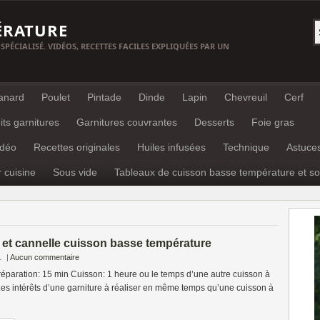
ÉRATURE
 SPÉCIALISÉ. VIDÉOS, RECETTES FACILES EXPLIQUÉES PAR UN
anard
Poulet
Pintade
Dinde
Lapin
Chevreuil
Cerf
its garnitures
Garnitures couvrantes
Desserts
Foie gras
idéo
Recettes originales
Huiles infusées
Technique
Astuce
r cuisine
Sous vide
Tableaux de cuisson basse température et so
 et cannelle cuisson basse température
1
|
Aucun commentaire
éparation: 15 min Cuisson: 1 heure ou le temps d’une autre cuisson à
es intérêts d’une garniture à réaliser en même temps qu’une cuisson à